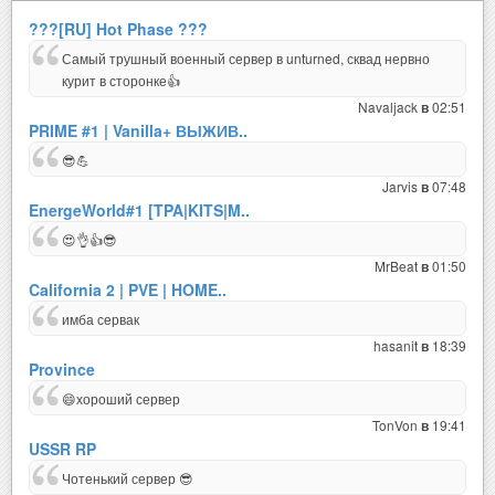
???[RU] Hot Phase ???
Самый трушный военный сервер в unturned, сквад нервно
курит в сторонке👍
Navaljack
02:51
в
PRIME #1 | Vanilla+ ВЫЖИВ..
😎💪
Jarvis
07:48
в
EnergeWorld#1 [TPA|KITS|M..
😍👌👍😎
MrBeat
01:50
в
California 2 | PVE | HOME..
имба сервак
hasanit
18:39
в
Province
😄хороший сервер
TonVon
19:41
в
USSR RP
Чотенький сервер 😎