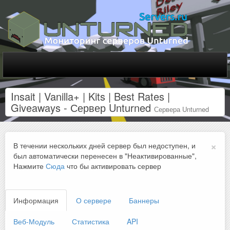
Insait | Vanilla+ | Kits | Best Rates |
Giveaways - Сервер Unturned
Сервера Unturned
×
В течении нескольких дней сервер был недоступен, и
был автоматически перенесен в "Неактивированные",
Нажмите
Сюда
что бы активировать сервер
Информация
О сервере
Баннеры
Веб-Модуль
Статистика
API