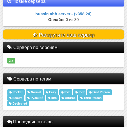
Новые сервера
bussin ahh server - (v358.24)
Онлайн:
0 из 30
Раскрутите ваш сервер
Сервера по версиям
3.x
Сервера по тегам
Rocket
Normal
Easy
PVE
PVP
First Person
Secure
Русский
kits
Airdrop
Third Person
Dedicated
Последние отзывы