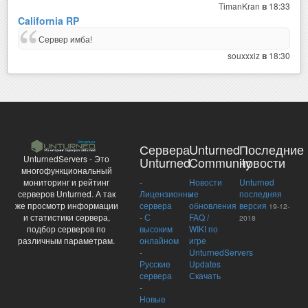
TimanKran
18:33
в
California RP
Сервер имба!
souxxxiz
18:30
в
Сервера
Unturned
Последние
UnturnedServers - Это
Unturned
Community
новости
многофункциональный
-
Новости
Unturned
мониторинг и рейтинг
Лицензионные
и
последняя
серверов Unturned. А так
сервера
обновления
версия
же просмотр информации
19-12-
-
С
FAQ /
и статистики сервера,
2018
высоким
WIKI по
подбор серверов по
онлайном
игре
различным параметрам.
-
UnturnedServers
Русские
Updates
сервера
Скачать
-
Новые