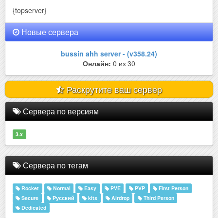
{topserver}
Новые сервера
bussin ahh server - (v358.24)
Онлайн:
0 из 30
Раскрутите ваш сервер
Сервера по версиям
3.x
Сервера по тегам
Rocket
Normal
Easy
PVE
PVP
First Person
Secure
Русский
kits
Airdrop
Third Person
Dedicated