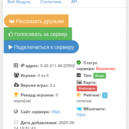
Веб-Модуль
Статистика
API
Рассказать друзьям
Голосовать за сервер
Подключиться к серверу
Статус
IP адрес:
5.42.211.46:22502
сервера:
Выключен
Игроки:
0 из 0
Тип:
Steam
Карта:
Версия игры:
3.x
Washington
Рекорд игроков:
0
Рейтинг:
1
игрок(ов)
голосов
ВКонтакте:
Сайт сервера:
https
https
Дата добавления:
2025-06-
14 15:51:43