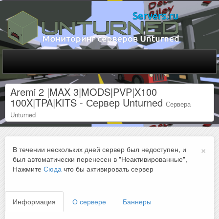
Aremi 2 |MAX 3|MODS|PVP|X100
100X|TPA|KITS - Сервер Unturned
Сервера
Unturned
×
В течении нескольких дней сервер был недоступен, и
был автоматически перенесен в "Неактивированные",
Нажмите
Сюда
что бы активировать сервер
Информация
О сервере
Баннеры