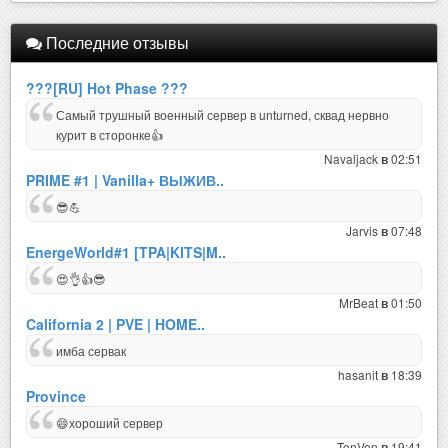
Последние отзывы
???[RU] Hot Phase ???
Самый трушный военный сервер в unturned, сквад нервно
курит в сторонке👍
Navaljack
02:51
в
PRIME #1 | Vanilla+ ВЫЖИВ..
😎💪
Jarvis
07:48
в
EnergeWorld#1 [TPA|KITS|M..
😍👌👍😎
MrBeat
01:50
в
California 2 | PVE | HOME..
имба сервак
hasanit
18:39
в
Province
😄хороший сервер
TonVon
19:41
в