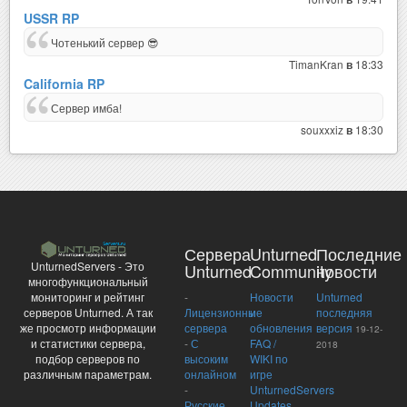
USSR RP
Чотенький сервер 😎
TimanKran
18:33
в
California RP
Сервер имба!
souxxxiz
18:30
в
Сервера
Unturned
Последние
UnturnedServers - Это
Unturned
Community
новости
многофункциональный
-
Новости
Unturned
мониторинг и рейтинг
Лицензионные
и
последняя
серверов Unturned. А так
сервера
обновления
версия
же просмотр информации
19-12-
-
С
FAQ /
и статистики сервера,
2018
высоким
WIKI по
подбор серверов по
онлайном
игре
различным параметрам.
-
UnturnedServers
Русские
Updates