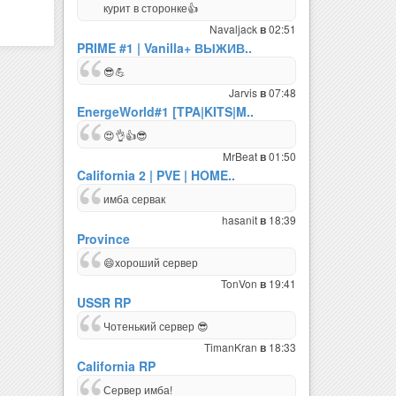
курит в сторонке👍
Navaljack
02:51
в
PRIME #1 | Vanilla+ ВЫЖИВ..
😎💪
Jarvis
07:48
в
EnergeWorld#1 [TPA|KITS|M..
😍👌👍😎
MrBeat
01:50
в
California 2 | PVE | HOME..
имба сервак
hasanit
18:39
в
Province
😄хороший сервер
TonVon
19:41
в
USSR RP
Чотенький сервер 😎
TimanKran
18:33
в
California RP
Сервер имба!