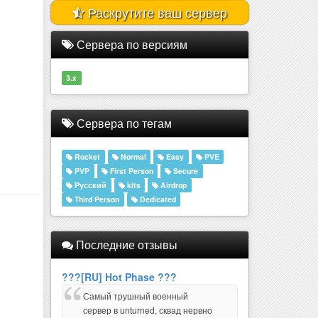
Раскрутите ваш сервер
Сервера по версиям
3.x
Сервера по тегам
Rocket
Normal
Easy
PVE
PVP
First Person
Secure
Русский
kits
Airdrop
Third Person
Dedicated
Последние отзывы
???[RU] Hot Phase ???
Самый трушный военный
сервер в unturned, сквад нервно