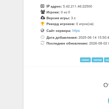
IP адрес:
5.42.211.46:22500
Игроки:
0 из 0
Версия игры:
3.x
Рекорд игроков:
0 игрок(ов)
Сайт сервера:
https
Дата добавления:
2025-06-14 15:50:
Последнее обновление:
2026-08-02 
rocket
normal
ea
О