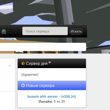
Искать
а
Сервер дня
×
{topserver}
Новые сервера
bussin ahh server - (v358.24)
Онлайн:
0 из 30