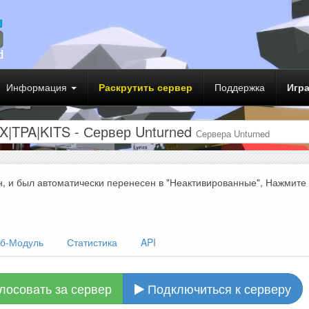
Информация
Раскрутить сервер
Поддержка
Игр
X|TPA|KITS - Сервер Unturned
Сервера Unturned
н, и был автоматически перенесен в "Неактивированные", Нажмите
б-Модуль
Статистика
API
лосовать за сервер
Подключиться к серверу