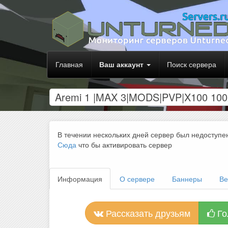
Главная
Ваш аккаунт
Поиск сервера
Aremi 1 |MAX 3|MODS|PVP|X100 100
В течении нескольких дней сервер был недоступе
Сюда
что бы активировать сервер
Информация
О сервере
Баннеры
Ве
Рассказать друзьям
Го