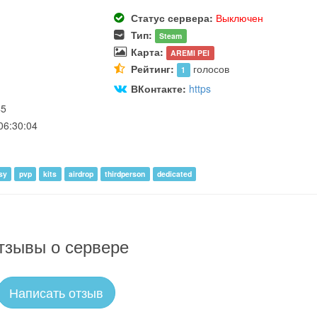
Статус сервера:
Выключен
Тип:
Steam
Карта:
AREMI PEI
Рейтинг:
голосов
1
ВКонтакте:
https
45
06:30:04
sy
pvp
kits
airdrop
thirdperson
dedicated
тзывы о сервере
Написать отзыв