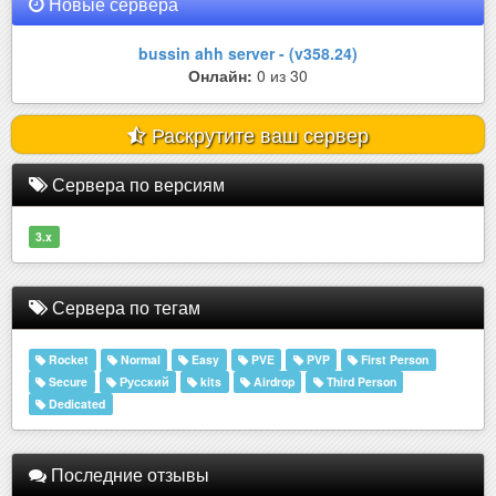
Новые сервера
bussin ahh server - (v358.24)
Онлайн:
0 из 30
Раскрутите ваш сервер
Сервера по версиям
3.x
Сервера по тегам
Rocket
Normal
Easy
PVE
PVP
First Person
Secure
Русский
kits
Airdrop
Third Person
Dedicated
Последние отзывы