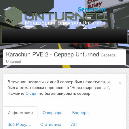
Karachun PVE 2 - Сервер Unturned
Сервера
Unturned
×
В течении нескольких дней сервер был недоступен, и
был автоматически перенесен в "Неактивированные",
Нажмите
Сюда
что бы активировать сервер
Информация
О сервере
Баннеры
Веб-Модуль
Статистика
API