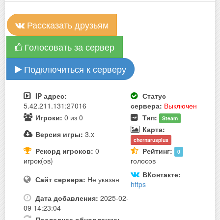
Рассказать друзьям
Голосовать за сервер
Подключиться к серверу
IP адрес:
Статус
5.42.211.131:27016
сервера:
Выключен
Игроки:
0 из 0
Тип:
Steam
Карта:
Версия игры:
3.x
chernarusplus
Рекорд игроков:
0
Рейтинг:
0
игрок(ов)
голосов
ВКонтакте:
Сайт сервера:
Не указан
https
Дата добавления:
2025-02-
09 14:23:04
Последнее обновление: