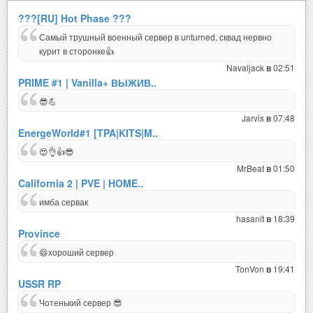
???[RU] Hot Phase ???
Самый трушный военный сервер в unturned, сквад нервно
курит в сторонке👍
Navaljack
02:51
в
PRIME #1 | Vanilla+ ВЫЖИВ..
😎💪
Jarvis
07:48
в
EnergeWorld#1 [TPA|KITS|M..
😍👌👍😎
MrBeat
01:50
в
California 2 | PVE | HOME..
имба сервак
hasanit
18:39
в
Province
😄хороший сервер
TonVon
19:41
в
USSR RP
Чотенький сервер 😎