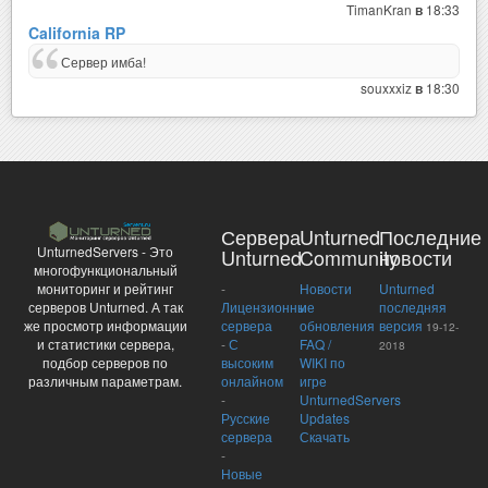
TimanKran
18:33
в
California RP
Сервер имба!
souxxxiz
18:30
в
Сервера
Unturned
Последние
UnturnedServers - Это
Unturned
Community
новости
многофункциональный
-
Новости
Unturned
мониторинг и рейтинг
Лицензионные
и
последняя
серверов Unturned. А так
сервера
обновления
версия
же просмотр информации
19-12-
-
С
FAQ /
и статистики сервера,
2018
высоким
WIKI по
подбор серверов по
онлайном
игре
различным параметрам.
-
UnturnedServers
Русские
Updates
сервера
Скачать
-
Новые