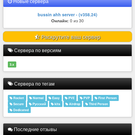
Новые сервера
bussin ahh server - (v358.24)
Онлайн:
0 из 30
Раскрутите ваш сервер
Сервера по версиям
3.x
Сервера по тегам
Rocket
Normal
Easy
PVE
PVP
First Person
Secure
Русский
kits
Airdrop
Third Person
Dedicated
Последние отзывы