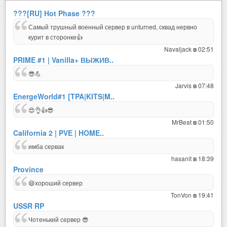
???[RU] Hot Phase ???
Самый трушный военный сервер в unturned, сквад нервно
курит в сторонке👍
Navaljack
02:51
в
PRIME #1 | Vanilla+ ВЫЖИВ..
😎💪
Jarvis
07:48
в
EnergeWorld#1 [TPA|KITS|M..
😍👌👍😎
MrBeat
01:50
в
California 2 | PVE | HOME..
имба сервак
hasanit
18:39
в
Province
😄хороший сервер
TonVon
19:41
в
USSR RP
Чотенький сервер 😎