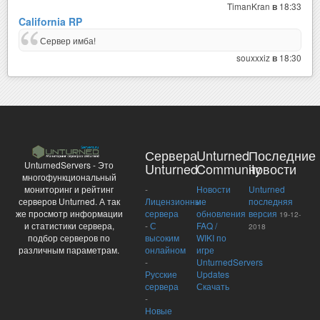
TimanKran
18:33
в
California RP
Сервер имба!
souxxxiz
18:30
в
Сервера
Unturned
Последние
UnturnedServers - Это
Unturned
Community
новости
многофункциональный
-
Новости
Unturned
мониторинг и рейтинг
Лицензионные
и
последняя
серверов Unturned. А так
сервера
обновления
версия
же просмотр информации
19-12-
-
С
FAQ /
и статистики сервера,
2018
высоким
WIKI по
подбор серверов по
онлайном
игре
различным параметрам.
-
UnturnedServers
Русские
Updates
сервера
Скачать
-
Новые