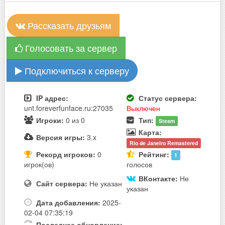
Рассказать друзьям
Голосовать за сервер
Подключиться к серверу
IP адрес:
Статус сервера:
unt.foreverfunface.ru:27035
Выключен
Игроки:
0 из 0
Тип:
Steam
Карта:
Версия игры:
3.x
Rio de Janeiro Remastered
Рекорд игроков:
0
Рейтинг:
1
игрок(ов)
голосов
ВКонтакте:
Не
Сайт сервера:
Не указан
указан
Дата добавления:
2025-
02-04 07:35:19
Последнее обновление: