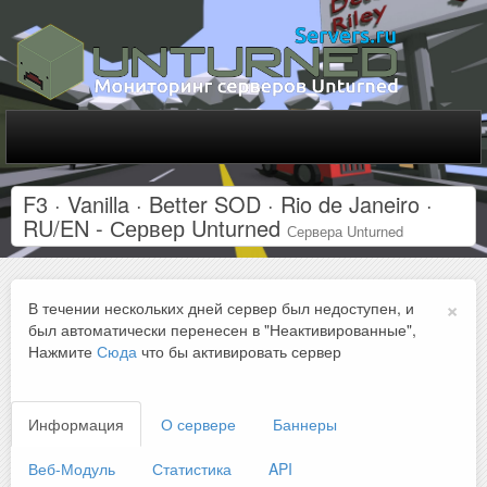
F3 · Vanilla · Better SOD · Rio de Janeiro ·
RU/EN - Сервер Unturned
Сервера Unturned
×
В течении нескольких дней сервер был недоступен, и
был автоматически перенесен в "Неактивированные",
Нажмите
Сюда
что бы активировать сервер
Информация
О сервере
Баннеры
Веб-Модуль
Статистика
API